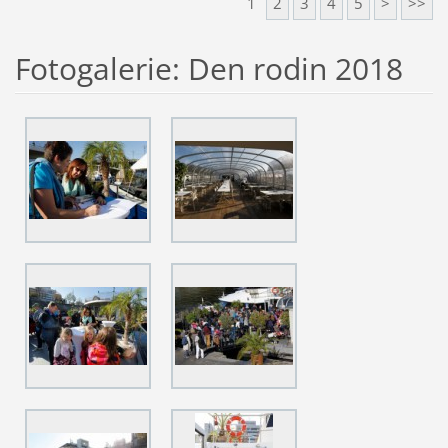
1
2
3
4
5
>
>>
Fotogalerie: Den rodin 2018