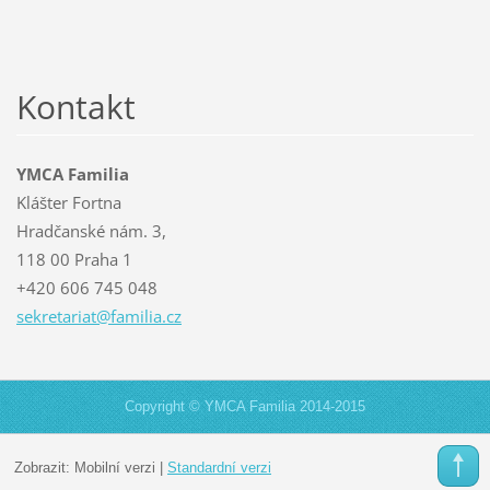
Kontakt
YMCA Familia
Klášter Fortna
Hradčanské nám. 3,
118 00 Praha 1
+420 606 745 048
sekretar
iat@fami
lia.cz
Copyright © YMCA Familia 2014-2015
Zobrazit:
Mobilní verzi
|
Standardní verzi