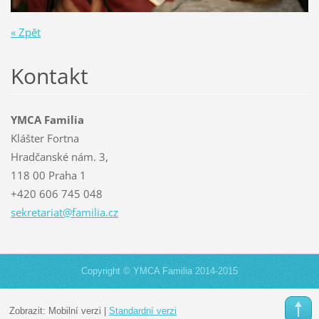
« Zpět
Kontakt
YMCA Familia
Klášter Fortna
Hradčanské nám. 3,
118 00 Praha 1
+420 606 745 048
sekretar
iat@fami
lia.cz
Copyright © YMCA Familia 2014-2015
Zobrazit:
Mobilní verzi
|
Standardní verzi