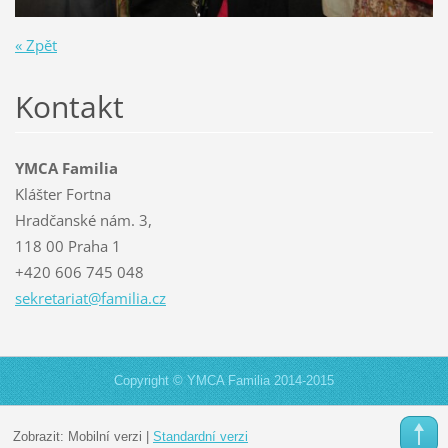
« Zpět
Kontakt
YMCA Familia
Klášter Fortna
Hradčanské nám. 3,
118 00 Praha 1
+420 606 745 048
sekretar
iat@fami
lia.cz
Copyright © YMCA Familia 2014-2015
Zobrazit:
Mobilní verzi
|
Standardní verzi