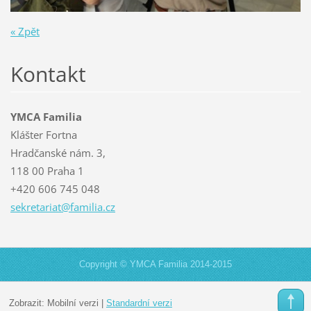
« Zpět
Kontakt
YMCA Familia
Klášter Fortna
Hradčanské nám. 3,
118 00 Praha 1
+420 606 745 048
sekretar
iat@fami
lia.cz
Copyright © YMCA Familia 2014-2015
Zobrazit:
Mobilní verzi
|
Standardní verzi