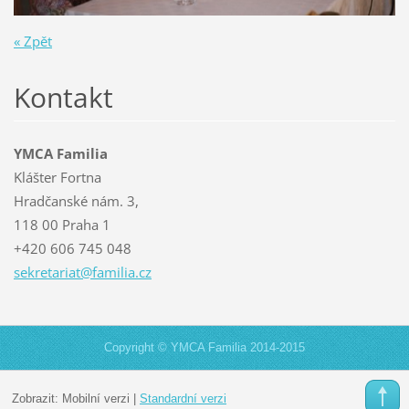
« Zpět
Kontakt
YMCA Familia
Klášter Fortna
Hradčanské nám. 3,
118 00 Praha 1
+420 606 745 048
sekretar
iat@fami
lia.cz
Copyright © YMCA Familia 2014-2015
Zobrazit:
Mobilní verzi
|
Standardní verzi