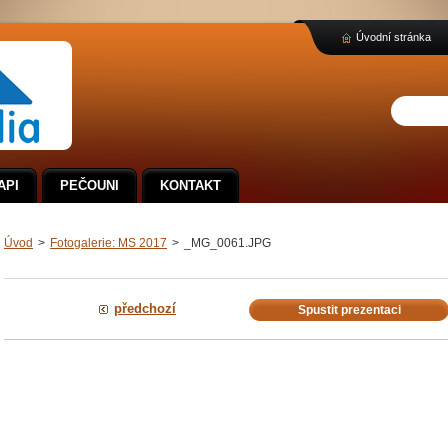
Úvodní stránka
API
PEČOUNI
KONTAKT
Úvod
>
Fotogalerie: MS 2017
>
_MG_0061.JPG
předchozí
Spustit prezentaci