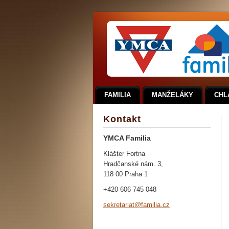
FAMILIA
MANŽELÁKY
CHL
Kontakt
YMCA Familia
Klášter Fortna
Hradčanské nám. 3,
118 00 Praha 1
+420 606 745 048
sekretar
iat@fami
lia.cz