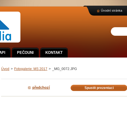
Úvodní stránka
API
PEČOUNI
KONTAKT
Úvod
>
Fotogalerie: MS 2017
>
_MG_0072.JPG
předchozí
Spustit prezentaci