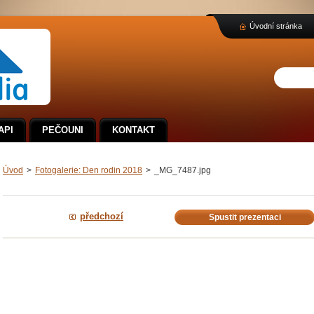
Úvodní stránka
API
PEČOUNI
KONTAKT
Úvod
>
Fotogalerie: Den rodin 2018
>
_MG_7487.jpg
předchozí
Spustit prezentaci