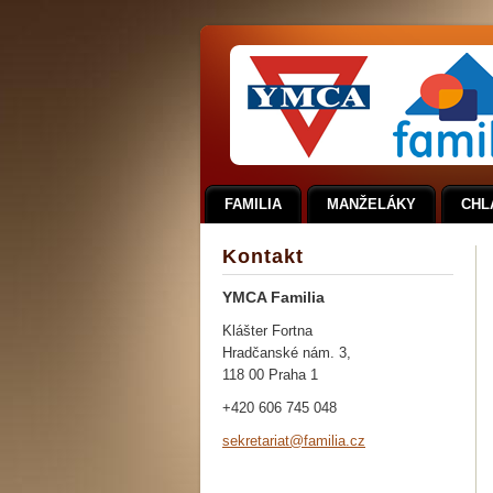
FAMILIA
MANŽELÁKY
CHL
Kontakt
YMCA Familia
Klášter Fortna
Hradčanské nám. 3,
118 00 Praha 1
+420 606 745 048
sekretar
iat@fami
lia.cz