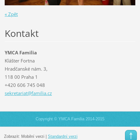
« Zpět
Kontakt
YMCA Familia
Klášter Fortna
Hradčanské nám. 3,
118 00 Praha 1
+420 606 745 048
sekretar
iat@fami
lia.cz
Copyright © YMCA Familia 2014-2015
Zobrazit:
Mobilní verzi
|
Standardní verzi