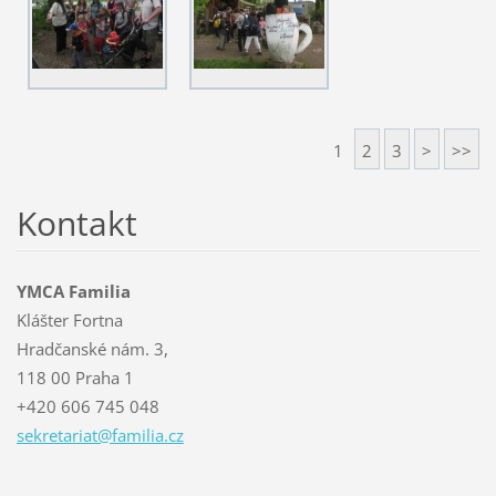
1
2
3
>
>>
Kontakt
YMCA Familia
Klášter Fortna
Hradčanské nám. 3,
118 00 Praha 1
+420 606 745 048
sekretar
iat@fami
lia.cz