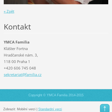
« Zpět
Kontakt
YMCA Familia
Klášter Fortna
Hradčanské nám. 3,
118 00 Praha 1
+420 606 745 048
sekretar
iat@fami
lia.cz
Copyright © YMCA Familia 2014-2015
Zobrazit:
Mobilní verzi
|
Standardní verzi