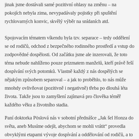
jinak jsme dostávali samé pozitivní ohlasy na změnu – na
pokojích nebyla zima, nevypadávaly pojistky při spuštění
rychlovarných konvic, skvělý výběr na snídaních atd.
Spojovacím tématem víkendu byla tzv. separace – tedy oddělení
se od rodičů, odchod z bezpečného rodinného prostředí a vstup do
zodpovědné dospělosti. Od začátku jsme ale inzerovali, že toto
téma nebude nahlíženo pouze prizmatem manželů, kteří právě řeší
dospívání svých potomků. Vlastně každý z nás dospělých se
nějakým způsobem separoval – a jak to proběhlo, to nás může
mnohdy ovlivňovat (pozitivně i negativně) třeba po dlouhá léta
života. Takže jsou to zamyšlení zajímavá pro člověka téměř
každého věku a životního stadia.
Paní doktorka Pöslová nás v sobotní přednášce „Jak šel Honza do
světa, aneb Musíme odejít, abychom se mohli vrátit“ provedla
obvyklými etapami vývoje dospívání a oddělování od rodičů, a to