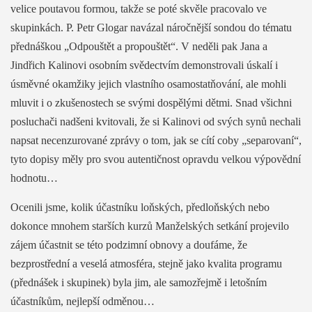
velice poutavou formou, takže se poté skvěle pracovalo ve
skupinkách. P. Petr Glogar navázal náročnější sondou do tématu
přednáškou „Odpouštět a propouštět“. V neděli pak Jana a
Jindřich Kalinovi osobním svědectvím demonstrovali úskalí i
úsměvné okamžiky jejich vlastního osamostatňování, ale mohli
mluvit i o zkušenostech se svými dospělými dětmi. Snad všichni
posluchači nadšeni kvitovali, že si Kalinovi od svých synů nechali
napsat necenzurované zprávy o tom, jak se cítí coby „separovaní“,
tyto dopisy měly pro svou autentičnost opravdu velkou výpovědní
hodnotu…
Ocenili jsme, kolik účastníku loňských, předloňských nebo
dokonce mnohem starších kurzů Manželských setkání projevilo
zájem účastnit se této podzimní obnovy a doufáme, že
bezprostřední a veselá atmosféra, stejně jako kvalita programu
(přednášek i skupinek) byla jim, ale samozřejmě i letošním
účastníkům, nejlepší odměnou…