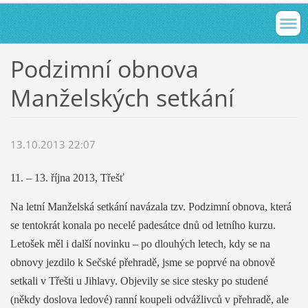
Podzimní obnova
Manželských setkání
13.10.2013 22:07
11. – 13. října 2013, Třešť
Na letní Manželská setkání navázala tzv. Podzimní obnova, která
se tentokrát konala po necelé padesátce dnů od letního kurzu.
Letošek měl i další novinku – po dlouhých letech, kdy se na
obnovy jezdilo k Sečské přehradě, jsme se poprvé na obnově
setkali v Třešti u Jihlavy. Objevily se sice stesky po studené
(někdy doslova ledové) ranní koupeli odvážlivců v přehradě, ale