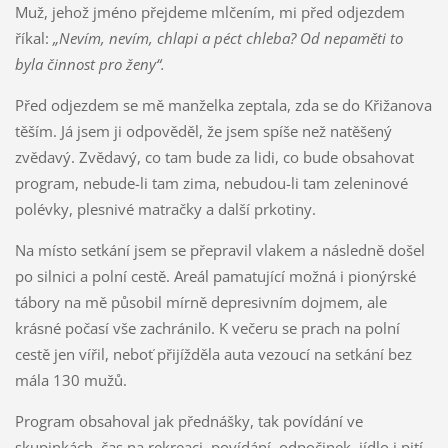
Muž, jehož jméno přejdeme mlčením, mi před odjezdem
říkal:
„Nevím, nevím, chlapi a péct chleba? Od nepaměti to
byla činnost pro ženy“.
Před odjezdem se mě manželka zeptala, zda se do Křižanova
těším. Já jsem ji odpověděl, že jsem spíše než natěšený
zvědavý. Zvědavý, co tam bude za lidi, co bude obsahovat
program, nebude-li tam zima, nebudou-li tam zeleninové
polévky, plesnivé matračky a další prkotiny.
Na místo setkání jsem se přepravil vlakem a následně došel
po silnici a polní cestě. Areál pamatující možná i pionýrské
tábory na mě působil mírně depresivním dojmem, ale
krásné počasí vše zachránilo. K večeru se prach na polní
cestě jen vířil, neboť přijížděla auta vezoucí na setkání bez
mála 130 mužů.
Program obsahoval jak přednášky, tak povídání ve
skupinkách, čas na rekreaci, povídání, odpočinek, jídlo i pití,