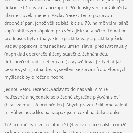
dokonce i židovské tance apod. Přednášky vedl muž (kněz) a
hlavně člověk jménem Václav Vacek. Tento postavou
drobnější pán, jehož věk se blíží k číslu 70, na mě velmi silně
zapůsobil svým zápalem pro věc a jiskrou v očích. Tématem
přednášek byly rituály, které praktikovaly a praktikují Židé.
Václav popisoval onu nádheru umění slavit, předávat rituály
(například dobrořečení ženy statečné, žehnání dětí,
dobrořečení nad chlebem atd.) a vysvětlovat je. Neboť jak
pěkně vystihl, rituál bez vysvětlení se stává šifrou. Plodných
myšlenek bylo řečeno hodně.
Jednou větou řečeno: „Václav to do nás valil v míře
natřesené a nejednalo se o žádné zbytečné plýtvání slov“
(říkal, že musí, že má přetlak). Abych pravdu řekl: ono valení
mi vůbec nevadilo, ba naopak jsem čekal na další a další.
Též pro mě bylo velice plodné být ve skupince dalších mužů,
se kterými jsme se mohli sdílet o tom, co a jak prožíváme