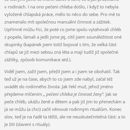
v rodinách. I na ono pečení chleba došlo, i když to nebyla
vyloženě chlapská práce, mělo to něco do sebe. Pro mě to
znamenalo mít společnou manuální činnost a zážitek.
Upřímně můžu říci, že poté co jsme spolu vytahovali chléb
z popele, lámali a jedli jsme jej, cítil jsem sounáležitost oné
skupinky (kapánek jsem totiž bojoval s tím, že velká část
chlapů se již mezi sebou zná léta a mají tudíž již společné
zážitky, způsob komunikace atd.).
Viděl jsem, zažil jsem, přežil jsem a i jsem se obohatil. Tak
teď už je na čase, abych to co jsem zde nabyl, začal též
uvádět do rodinného života. Jak řekl muž, jehož jméno
přejdeme mlčením
„ pečení chleba je činnost ženy“.
Jak se
peče chléb, ukážu ženě a dětem a pak již jim to přenechám a
já se můžu (a chci) začít věnovat rodinným rituálům. Konec
slov, teď je na řadě ta těžší, ale ne neuskutečnitelná část: a to
je žití (slavení s rituály).