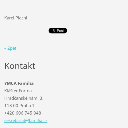
Karel Plechl
« Zpět
Kontakt
YMCA Familia
Klášter Fortna
Hradčanské nám. 3,
118 00 Praha 1
+420 606 745 048
sekretar
iat@fami
lia.cz