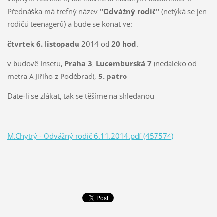
Přednáška má trefný název
"Odvážný rodič"
(netýká se jen
rodičů teenagerů) a bude se konat ve:
čtvrtek 6. listopadu
2014 od
20 hod
.
v budově Insetu,
Praha 3
,
Lucemburská 7
(nedaleko od
metra A Jiřího z Poděbrad),
5. patro
Dáte-li se zlákat, tak se těšíme na shledanou!
M.Chytrý - Odvážný rodič 6.11.2014.pdf (457574)