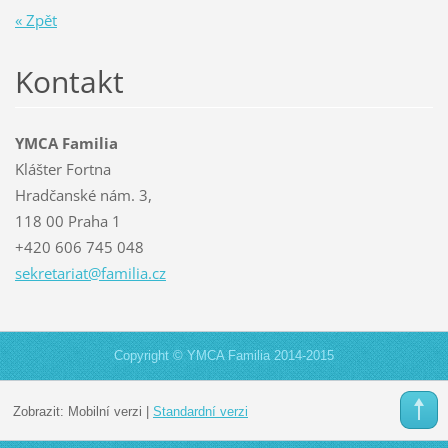
« Zpět
Kontakt
YMCA Familia
Klášter Fortna
Hradčanské nám. 3,
118 00 Praha 1
+420 606 745 048
sekretar
iat@fami
lia.cz
Copyright © YMCA Familia 2014-2015
Zobrazit:
Mobilní verzi
|
Standardní verzi