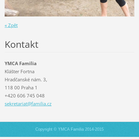
« Zpět
Kontakt
YMCA Familia
Klášter Fortna
Hradčanské nám. 3,
118 00 Praha 1
+420 606 745 048
sekretar
iat@fami
lia.cz
Copyright © YMCA Familia 2014-2015