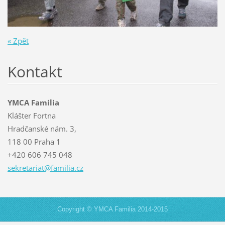
« Zpět
Kontakt
YMCA Familia
Klášter Fortna
Hradčanské nám. 3,
118 00 Praha 1
+420 606 745 048
sekretar
iat@fami
lia.cz
Copyright © YMCA Familia 2014-2015