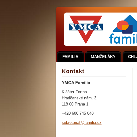
FAMILIA
MANŽELÁKY
CHL
Kontakt
YMCA Familia
Klášter Fortna
Hradčanské nám. 3,
118 00 Praha 1
+420 606 745 048
sekretar
iat@fami
lia.cz