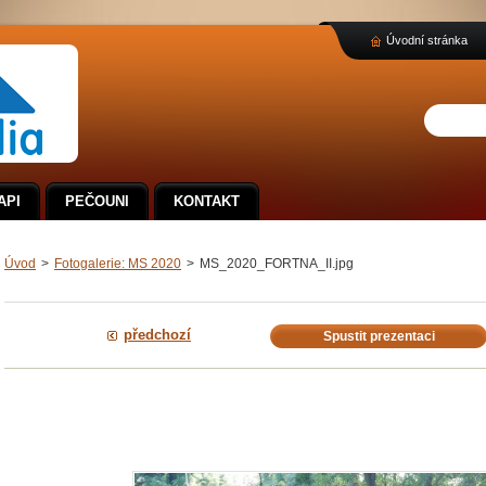
Úvodní stránka
API
PEČOUNI
KONTAKT
Úvod
>
Fotogalerie: MS 2020
>
MS_2020_FORTNA_II.jpg
předchozí
Spustit prezentaci