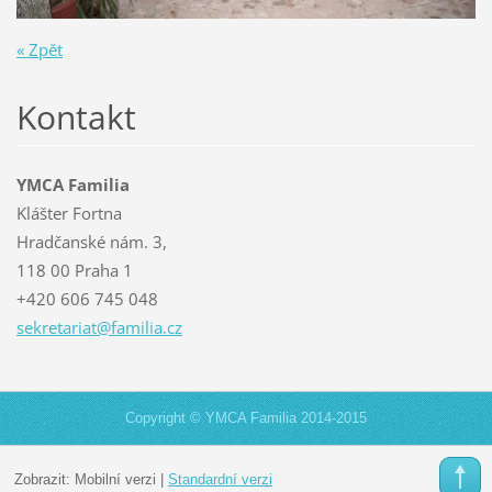
« Zpět
Kontakt
YMCA Familia
Klášter Fortna
Hradčanské nám. 3,
118 00 Praha 1
+420 606 745 048
sekretar
iat@fami
lia.cz
Copyright © YMCA Familia 2014-2015
Zobrazit:
Mobilní verzi
|
Standardní verzi