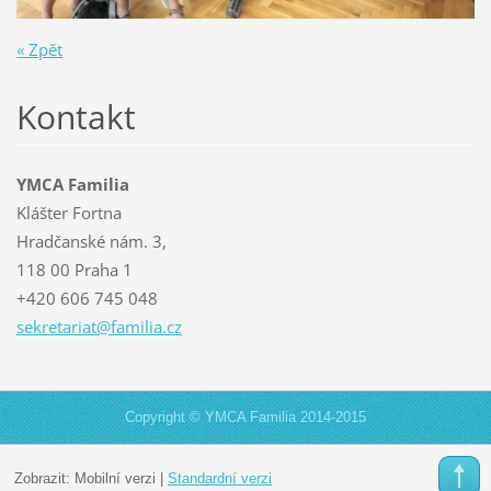
« Zpět
Kontakt
YMCA Familia
Klášter Fortna
Hradčanské nám. 3,
118 00 Praha 1
+420 606 745 048
sekretar
iat@fami
lia.cz
Copyright © YMCA Familia 2014-2015
Zobrazit:
Mobilní verzi
|
Standardní verzi