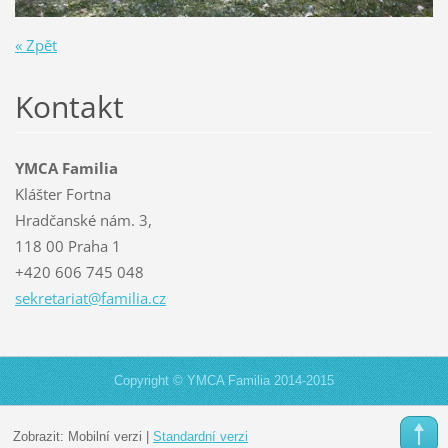
« Zpět
Kontakt
YMCA Familia
Klášter Fortna
Hradčanské nám. 3,
118 00 Praha 1
+420 606 745 048
sekretar
iat@fami
lia.cz
Copyright © YMCA Familia 2014-2015
Zobrazit:
Mobilní verzi
|
Standardní verzi