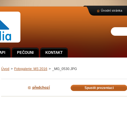
Úvodní stránka
API
PEČOUNI
KONTAKT
Úvod
>
Fotogalerie: MS 2016
>
_MG_0530.JPG
předchozí
Spustit prezentaci