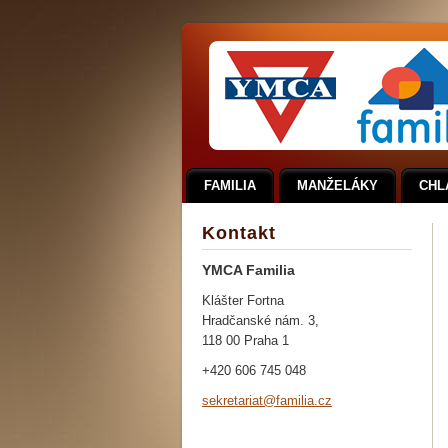
FAMILIA
MANŽELÁKY
CHL
Kontakt
YMCA Familia
Klášter Fortna
Hradčanské nám. 3,
118 00 Praha 1
+420 606 745 048
sekretar
iat@fami
lia.cz