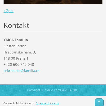
« Zpět
Kontakt
YMCA Familia
Klášter Fortna
Hradčanské nám. 3,
118 00 Praha 1
+420 606 745 048
sekretar
iat@fami
lia.cz
Copyright © YMCA Familia 2014-2015
Zobrazit:
Mobilní verzi
|
Standardní verzi