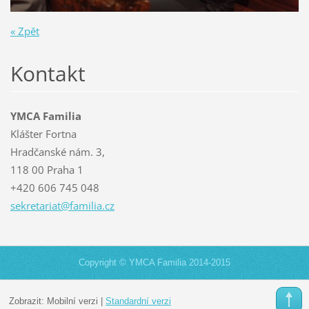
« Zpět
Kontakt
YMCA Familia
Klášter Fortna
Hradčanské nám. 3,
118 00 Praha 1
+420 606 745 048
sekretar
iat@fami
lia.cz
Copyright © YMCA Familia 2014-2015
Zobrazit:
Mobilní verzi
|
Standardní verzi