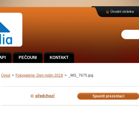
Úvodní stránka
API
PEČOUNI
KONTAKT
Úvod
>
Fotogalerie: Den rodin 2018
>
_MG_7675.jpg
předchozí
Spustit prezentaci