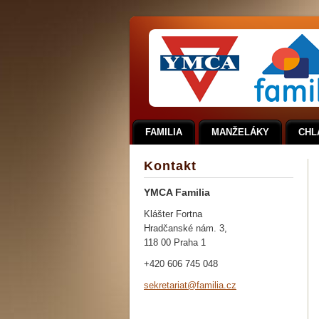
FAMILIA
MANŽELÁKY
CHL
Kontakt
YMCA Familia
Klášter Fortna
Hradčanské nám. 3,
118 00 Praha 1
+420 606 745 048
sekretar
iat@fami
lia.cz