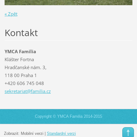
« Zpět
Kontakt
YMCA Familia
Klášter Fortna
Hradčanské nám. 3,
118 00 Praha 1
+420 606 745 048
sekretar
iat@fami
lia.cz
Copyright © YMCA Familia 2014-2015
Zobrazit:
Mobilní verzi
|
Standardní verzi