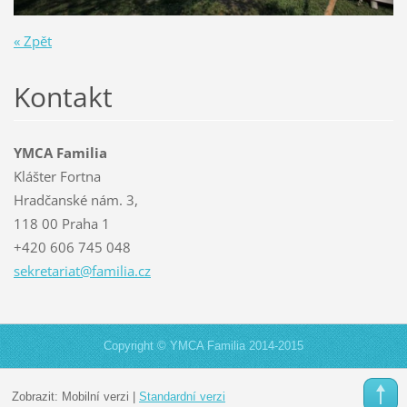
« Zpět
Kontakt
YMCA Familia
Klášter Fortna
Hradčanské nám. 3,
118 00 Praha 1
+420 606 745 048
sekretar
iat@fami
lia.cz
Copyright © YMCA Familia 2014-2015
Zobrazit:
Mobilní verzi
|
Standardní verzi